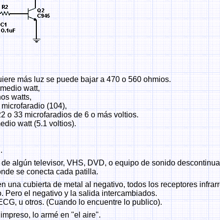
uiere más luz se puede bajar a 470 o 560 ohmios.
medio watt,
os watts,
microfaradio (104),
22 o 33 microfaradios de 6 o más voltios.
dio watt (5.1 voltios).
.
jo de algún televisor, VHS, DVD, o equipo de sonido descontinua
nde se conecta cada patilla.
n una cubierta de metal al negativo, todos los receptores infrar
ro. Pero el negativo y la salida intercambiados.
G, u otros. (Cuando lo encuentre lo publico).
impreso, lo armé en "el aire".