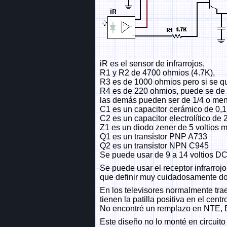
iR es el sensor de infrarrojos,
R1 y R2 de 4700 ohmios (4.7K),
R3 es de 1000 ohmios pero si se q
R4 es de 220 ohmios, puede se de 
las demás pueden ser de 1/4 o men
C1 es un capacitor cerámico de 0,1 
C2 es un capacitor electrolítico de 
Z1 es un diodo zener de 5 voltios me
Q1 es un transistor PNP A733
Q2 es un transistor NPN C945
Se puede usar de 9 a 14 voltios DC
Se puede usar el receptor infrarro
que definir muy cuidadosamente do
En los televisores normalmente trae
tienen la patilla positiva en el cent
No encontré un remplazo en NTE, EC
Este diseño no lo monté en circuito 